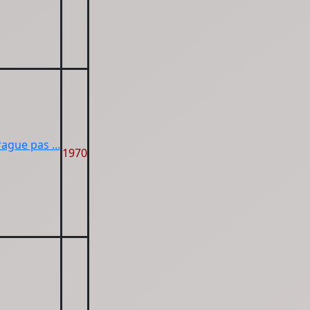
rague pas ...
1970