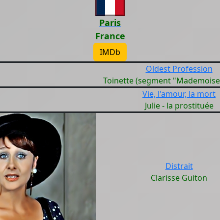
Paris
France
IMDb
Oldest Profession
Toinette (segment "Mademoisel
Vie, l'amour, la mort
Julie - la prostituée
Distrait
Clarisse Guiton