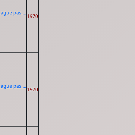
rague pas ...
1970
rague pas ...
1970