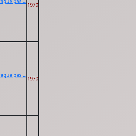
rague pas ...
1970
rague pas ...
1970