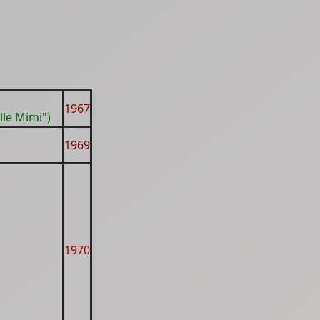
1967
le Mimi")
1969
1970