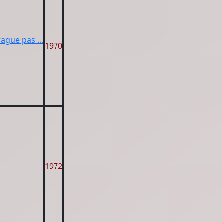
rague pas ...
1970
1972