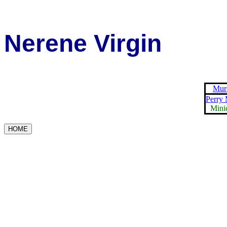
Nerene Virgin
Murd
Perry 
Mini
HOME