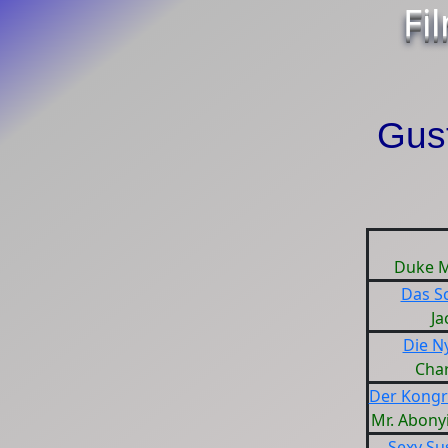
Fi
Gus
Duke M
Das Sc
Ja
Die N
Char
Der Kongr
Mr. Abonyi
Sexy Su