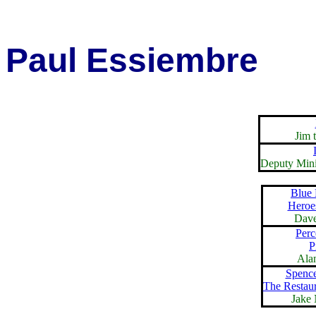
Paul Essiembre
Jim 
Deputy Mini
Blue
Heroes
Dav
Perc
P
Ala
Spence
The Restaur
Jake 