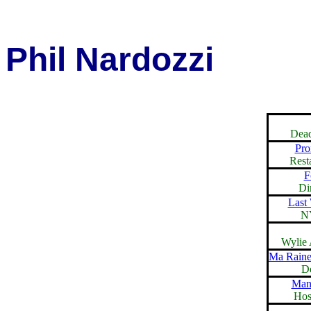
Phil Nardozzi
Dead
Pro
Rest
F
Di
Last
N
Wylie 
Ma Raine
De
Man 
Hosp