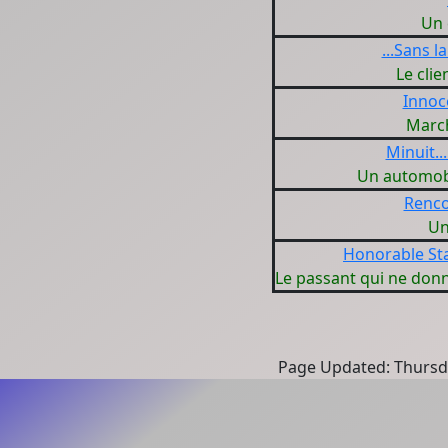
Un 
...Sans l
Le clie
Innoce
Marc
Minuit..
Un automobi
Renco
Un
Honorable Sta
Le passant qui ne donn
Page Updated: Thursd