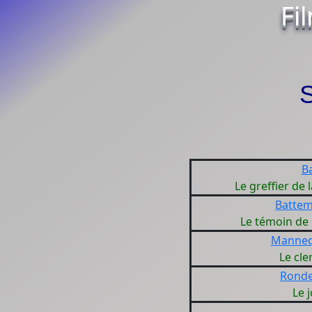
Fi
S
B
Le greffier de 
Battem
Le témoin de 
Manneq
Le cle
Ronde
Le 