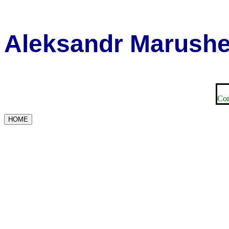
Aleksandr Marush
Con
HOME