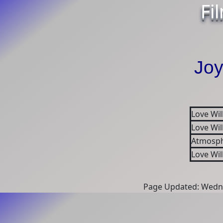
Fi
Joy
Love Wil
Love Wil
Atmosp
Love Wil
Page Updated: Wedne