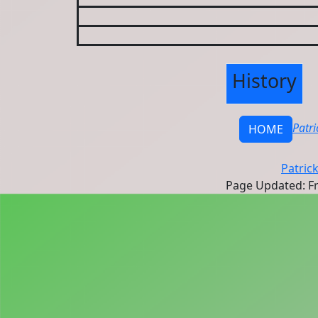
History
Patr
HOME
Patric
Page Updated: Fri